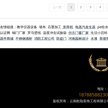
上一页
1
2
3
4
友情链接：教学仪器设备 墙布 石墨加工
割草机
电蒸汽发生器
pe给
认证网 铜门厂家 罗马壁纸 温度冲击试验箱
仿古门窗厂家
生活小百
器件商城
不锈钢酒柜
消防工程公司
防盗门
河南园林设计
水漆
美缝
区域：昆明、曲靖、昭通、建水、陆良、富民、宜良、嵩明、安宁、晋宁、澄江、
、弥勒、六盘水、安顺、贵州、怒江、德宏、迪庆、开远、瑞丽、宣威、兰坪、泸西、
地址：
1878858823
版权所有：云南欧陆装饰工程有限公司
昆明grc线条厂家 昆明grc构件厂家 曲靖grc线条厂家 昭