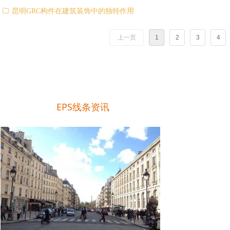
ꁥ
昆明GRC构件在建筑装饰中的独特作用
上一页
1
2
3
4
EPS线条资讯