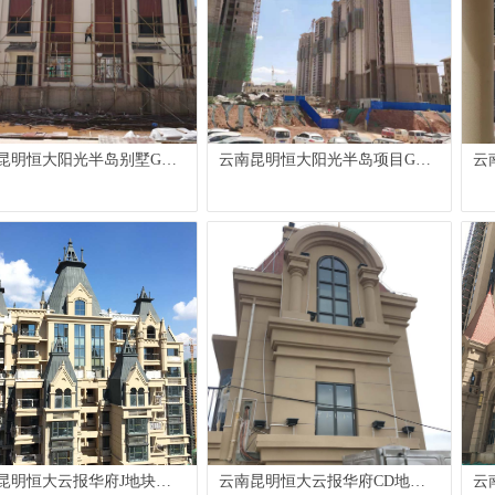
昆明恒大阳光半岛别墅GRC
云南昆明恒大阳光半岛项目GRC
云
安装工程
制作安装工程
泡
工
昆明恒大云报华府J地块
云南昆明恒大云报华府CD地块
云