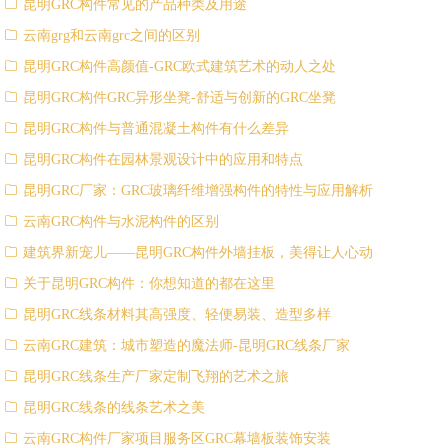
ꁥ
昆明GRC构件常见的产品种类及用途
ꁥ
云南grg和云南grc之间的区别
ꁥ
昆明GRC构件高颜值-GRC欧式建筑艺术的动人之处
ꁥ
昆明GRC构件GRC异形坐凳-舒适与创新的GRC坐凳
ꁥ
昆明GRC构件与普通混凝土构件有什么差异
ꁥ
昆明GRC构件在园林景观设计中的应用和特点
ꁥ
昆明GRC厂家：GRC玻璃纤维增强构件的特性与应用解析
ꁥ
云南GRC构件与水泥构件的区别
ꁥ
建筑界新宠儿——昆明GRC构件外墙挂板，美得让人心动
ꁥ
关于昆明GRC构件：你想知道的都在这里
ꁥ
昆明GRC线条材料其高强度、轻便易装、造型多样
ꁥ
云南GRC建筑：城市塑造的魔法师-昆明GRC线条厂家
ꁥ
昆明GRC线条生产厂家定制飞翔的艺术之旅
ꁥ
昆明GRC线条的线条艺术之美
ꁥ
云南GRC构件厂家项目服务区GRC幕墙板装饰安装