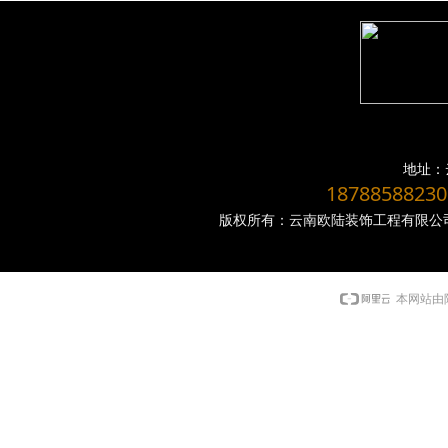
区域：昆明、曲靖、昭通、建水、陆良、富民、宜良、嵩明、安宁、晋宁、澄江、
、弥勒、六盘水、安顺、贵州、怒江、德宏、迪庆、开远、瑞丽、宣威、兰坪、泸西、
地址：
1878858823
版权所有：云南欧陆装饰工程有限公司
昆明grc线条厂家 昆明grc构件厂家 曲靖grc线条厂家 昭
本网站由